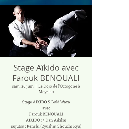
Stage Aïkido avec
Farouk BENOUALI
sam. 26 juin
  |  
Le Dojo de l'Octogone à
Meyzieu
Stage AÏKIDO & Buki Waza
avec
Farouk BENOUALI
AIKIDO : 5 Dan Aikikai
iaijutsu : Renshi (Ryushin Shouchi Ryu)