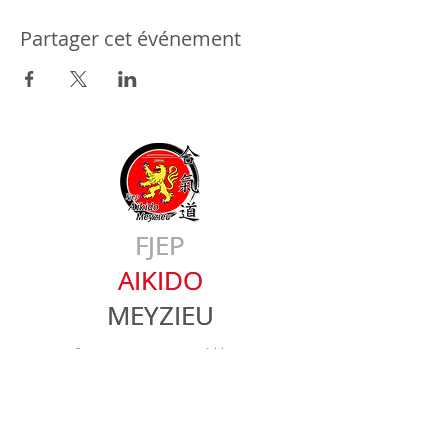
Partager cet événement
FJEP
FJEP
AIKIDO
AIKIDO
MEYZIEU
MEYZIEU
Donnez-nous une note ! Merci