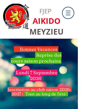
FJEP
AIKIDO
MEYZIEU
Bonnes Vacances
Reprise des
cours saison prochaine
Lundi 7 Septembre
2026
Inscription au club saison
2026-
2027
:
Tout au long de l'été !