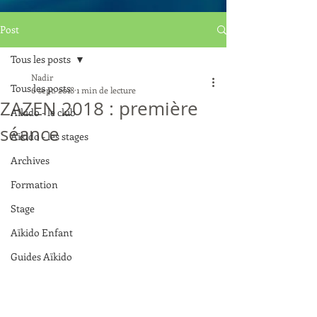
Post
Tous les posts
Nadir
Tous les posts
6 sept. 2018
1 min de lecture
ZAZEN 2018 : première
Aïkido - le club
séance
Aïkido - les stages
Archives
Formation
Stage
Aïkido Enfant
Guides Aïkido