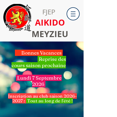
FJEP
AIKIDO
MEYZIEU
Bonnes Vacances
Reprise des
cours saison prochaine
Lundi 7 Septembre
2026
Inscription au club saison
2026-
2027
:
Tout au long de l'été !