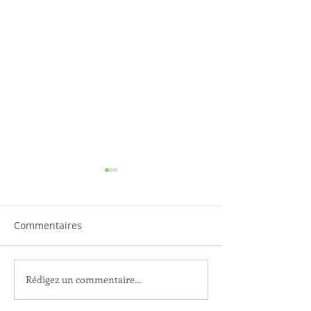
Commentaires
Philippe COCC
Rédigez un commentaire...
Aïkido Meyzieu au Forum
des associations