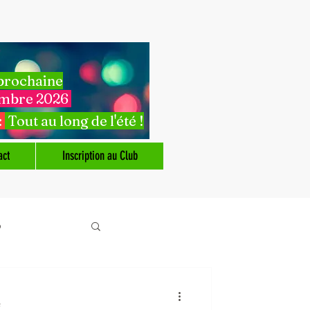
 prochaine
embre 2026
:
Tout au long de l'été !
act
Inscription au Club
o
e