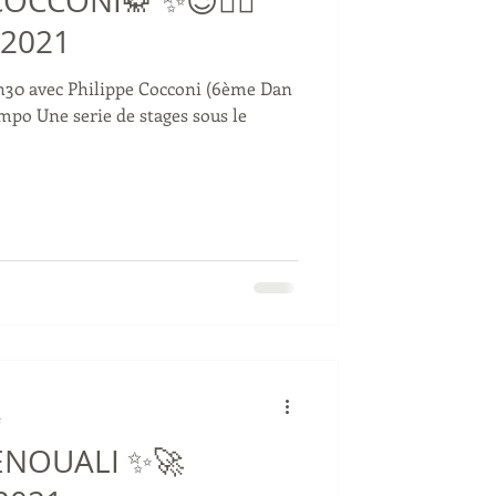
COCCONI🥋 ✨😉👍🏻
 2021
6h30 avec Philippe Cocconi (6ème Dan
mpo Une serie de stages sous le
e
OUALI ✨🚀