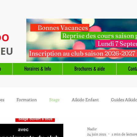
Bonnes Vacances
DO
Reprise des cours saison
Lundi 7 Sept
IEU
Inscription au club saison 2026-2027 
b
Horaires & Info
Brochures & aide
Cont
ves
Formation
Stage
Aïkido Enfant
Guides Aïkid
Nadir
24 juin 2021
1 min de lectur