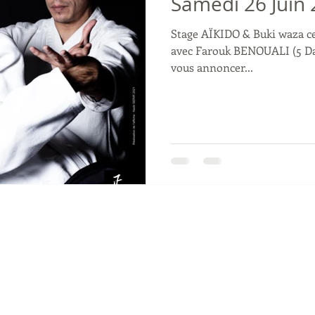
Samedi 26 Juin
Stage AÏKIDO & Buki waza ce
avec Farouk BENOUALI (5 Dan Aikikai)
vous annoncer...