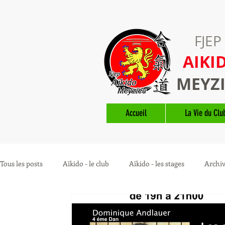
FJEP
AIKI
MEYZ
Accueil
La Vie du Clu
Tous les posts
Aïkido - le club
Aïkido - les stages
Archi