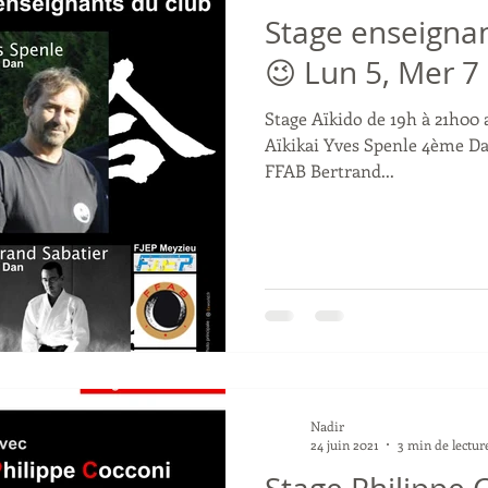
Stage enseignan
😉 Lun 5, Mer 7
Stage Aïkido de 19h à 21h0
Aïkikai Yves Spenle 4ème 
FFAB Bertrand...
Nadir
24 juin 2021
3 min de lectur