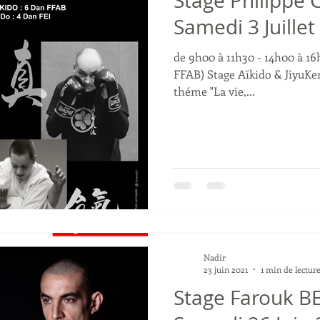
Stage Philippe 
Samedi 3 Juillet
de 9h00 à 11h30 - 14h00 à 1
FFAB) Stage Aïkido & JiyuKe
théme "La vie,...
Nadir
23 juin 2021
1 min de lectur
Stage Farouk BEN