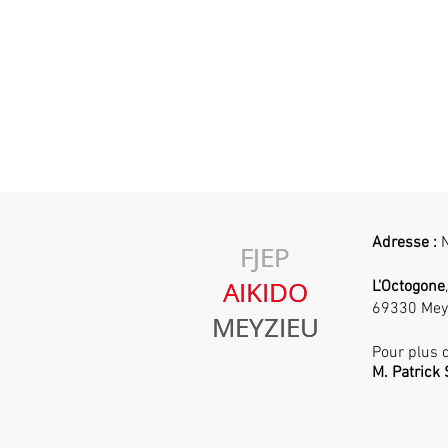
Adresse :
N
FJEP
FJEP
AIKIDO
AIKIDO
L'Octogone
69330 Mey
MEYZIEU
MEYZIEU
Pour plus d
M. Patric