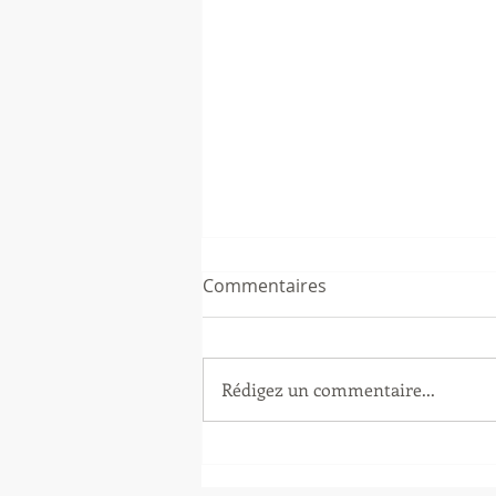
Commentaires
Rédigez un commentaire...
Stage enseignants du club
🎏 🥋👍🏻 ✨😉 Lun 5, Mer 7 et