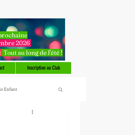
 prochaine
embre 2026
:
Tout au long de l'été !
act
Inscription au Club
do Enfant