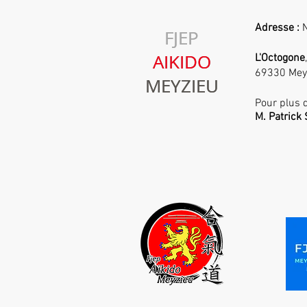
Jeudi 8 Juillet 2021
Adresse :
N
FJEP
FJEP
AIKIDO
AIKIDO
L'Octogone
69330 Mey
MEYZIEU
MEYZIEU
Pour plus d
M. Patric