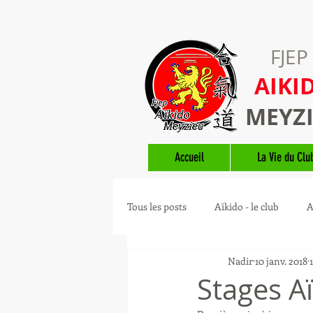
FJEP
AIKI
MEYZ
Accueil
La Vie du Clu
Tous les posts
Aïkido - le club
A
Nadir
10 janv. 2018
Guides Aïkido
Stages A