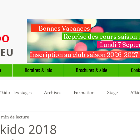
Bonnes Vacances
DO
Reprise des cours saison
Lundi 7 Sept
IEU
Inscription au club saison 2026-2027 
b
Horaires & Info
Brochures & aide
Cont
ïkido - les stages
Archives
Formation
Stage
Aïki
1 min de lecture
ïkido 2018