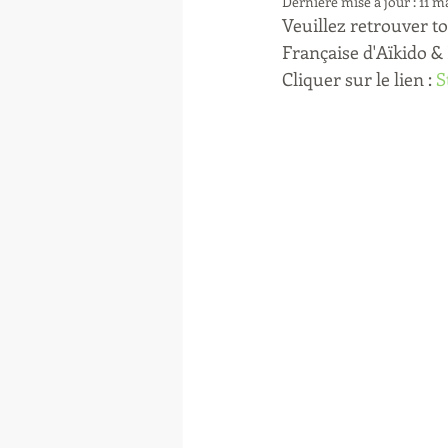
Dernière mise à jour :
11 m
Veuillez retrouver to
Française d'Aïkido &
Cliquer sur le lien : 
S