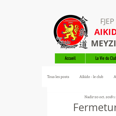
FJEP
AIKI
MEYZ
Accueil
La Vie du Clu
Tous les posts
Aïkido - le club
A
Nadir
20 oct. 2018
1
Guides Aïkido
Fermetur