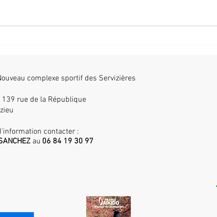
Fermeture temporaire du
Pass
Club d'Aïkido & Consignes
Nov 
ouveau complexe sportif des Servizières
, 139 rue de la République
zieu
'information contacter :
k SANCHEZ
au
06 84 19 30 97