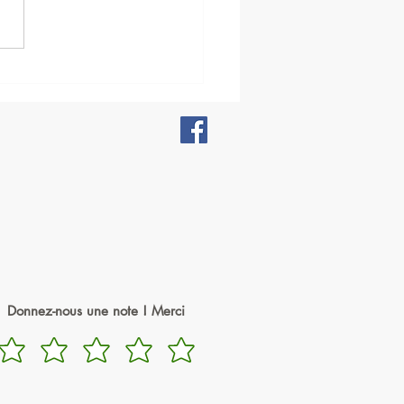
age de grade d'Aïkido
2019
Donnez-nous une note ! Merci