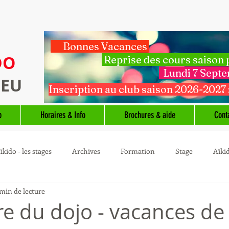
Bonnes Vacances
DO
Reprise des cours saison
Lundi 7 Sept
IEU
Inscription au club saison 2026-2027 
b
Horaires & Info
Brochures & aide
Cont
ïkido - les stages
Archives
Formation
Stage
Aïki
 min de lecture
e du dojo - vacances de 