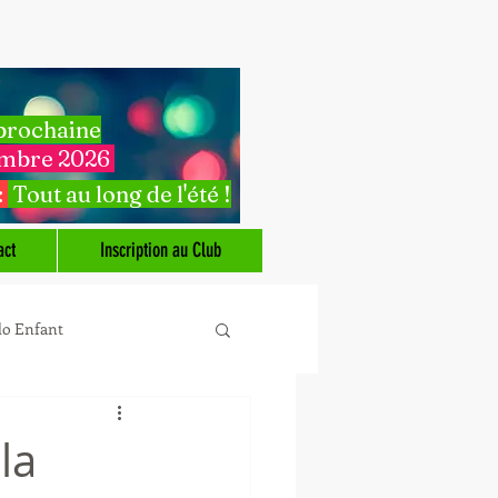
 prochaine
embre 2026
:
Tout au long de l'été !
act
Inscription au Club
do Enfant
la